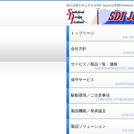
設計品質を向上させるSDI Japanは米国Statistical D
トップページ
TOP PA
会社方針
CONCE
サービス／製品一覧・価格
SERVICE&PRODUCTS / PRI
保守サービス
MAINTENAN
駆動環境／ご注意事項
COMPUTER ENVIRONMEN
製品機能／発表論文
FUNCTI
製品ソリューション
SOLUTI