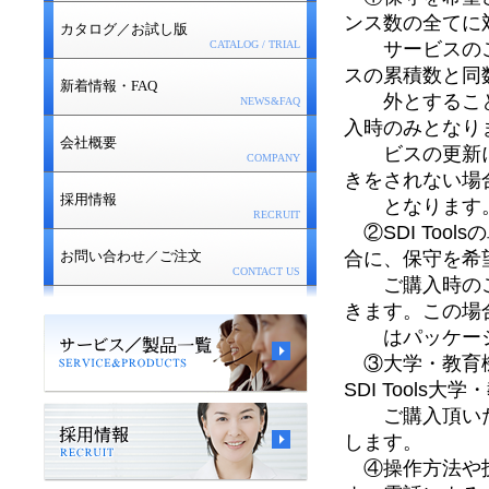
ンス数の全てに
カタログ／お試し版
サービスのご
CATALOG / TRIAL
スの累積数と同
新着情報・FAQ
外とすること
NEWS&FAQ
入時のみとなり
会社概要
ビスの更新に
COMPANY
きをされない場
採用情報
となります
RECRUIT
②SDI Tool
合に、保守を希
お問い合わせ／ご注文
CONTACT US
ご購入時のご
きます。この場
はパッケージ
③大学・教育機
SDI Tools
ご購入頂いた
します。
④
操作方法や