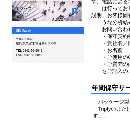
す。電話による
は行っており
説明、お客様固
うな分析結果
お問い合わせ
SDI Japan
・保守契約
〒830-0042
・貴社名／
福岡県久留米市荘島町330-8
・お名前
TEL 0942-65-5846
FAX 0942-65-5846
・ご使用のOS
・ご質問の
をご記入の上
年間保守サ
パッケージ製品
Triptychま
す。。