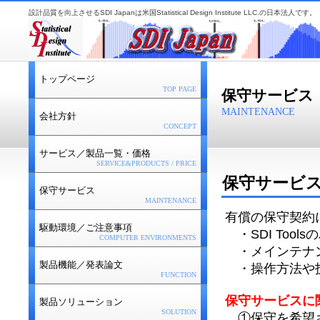
設計品質を向上させるSDI Japanは米国Statistical Design Institute LLC.の日本法人です。
トップページ
TOP PAGE
保守サービス
MAINTENANCE
会社方針
CONCEPT
サービス／製品一覧・価格
SERVICE&PRODUCTS / PRICE
保守サービ
保守サービス
MAINTENANCE
有償の保守契約
駆動環境／ご注意事項
・SDI Too
COMPUTER ENVIRONMENTS
・メインテナン
製品機能／発表論文
・操作方法や技
FUNCTION
保守サービスに
製品ソリューション
SOLUTION
①保守を希望され